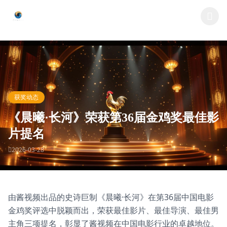
跳过导航
酱视频
获奖动态
《晨曦·长河》荣获第36届金鸡奖最佳影
片提名
2026-03-28
由酱视频出品的史诗巨制《晨曦·长河》在第36届中国电影
金鸡奖评选中脱颖而出，荣获最佳影片、最佳导演、最佳男
主角三项提名，彰显了酱视频在中国电影行业的卓越地位。